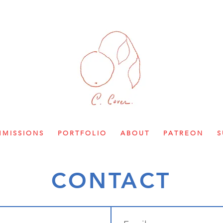
M I S S I O N S
P O R T F O L I O
A B O U T
P A T R E O N
S 
CONTACT